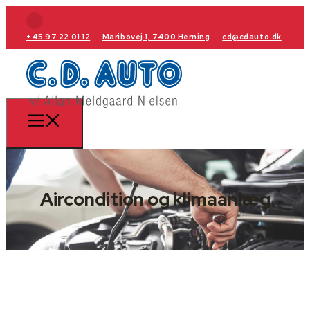
+45 97 22 01 12
Maribovej 1, 7400 Herning
cd@cdauto.dk
Aircondition og klimaanlæg