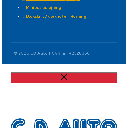
Minibus udlejning
Dækskift / dækhotel i Herning
© 2026 CD Auto | CVR nr.: 42528366